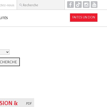
F
T
I
Y
ctez-nous
FAITES UN DON
LITÉS
SION &
.PDF