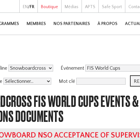
EN
/
FR
Boutique
Médias
APTS
Safe Sport
Conta
GRAMMES
MEMBRES
NOS PARTENAIRES
À PROPOS
ACTUA
pline
Événement
me
Mot clé
CROSS FIS WORLD CUPS EVENTS &
ONS DOCUMENTS
OWBOARD NSO ACCEPTANCE OF SUPERVI