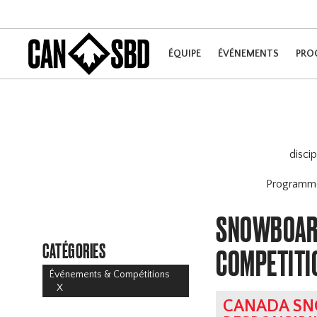
ÉQUIPE
ÉVÉNEMENTS
PRO
disci
Program
SNOWBOARD
CATÉGORIES
COMPETITI
Événements & Compétitions
X
CANADA SN