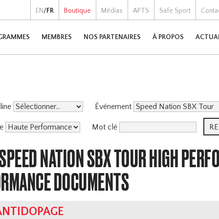
EN
/
FR
Boutique
Médias
APTS
Safe Sport
Conta
GRAMMES
MEMBRES
NOS PARTENAIRES
À PROPOS
ACTUA
pline
Événement
me
Mot clé
 SPEED NATION SBX TOUR HIGH PER
ORMANCE DOCUMENTS
ANTIDOPAGE