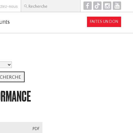
F
T
I
Y
ctez-nous
FAITES UN DON
LITÉS
FORMANCE
.PDF