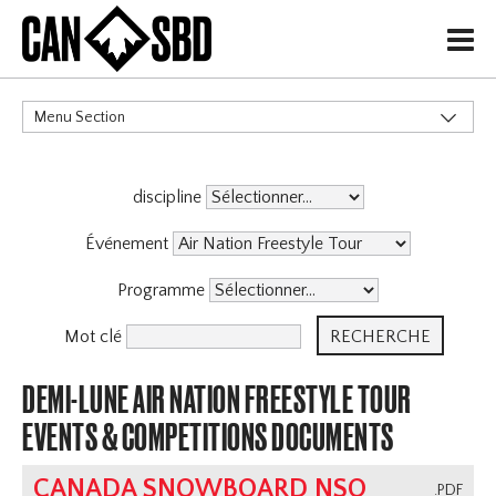
H
Menu Section
CATÉGORIES
discipline
Événements & Compétitions
X
Événement
Programme
Mot clé
DEMI-LUNE AIR NATION FREESTYLE TOUR
EVENTS & COMPETITIONS DOCUMENTS
CANADA SNOWBOARD NSO
.PDF