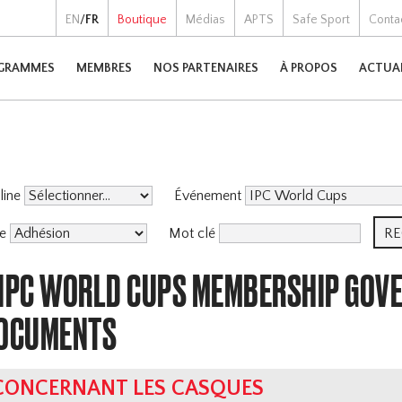
EN
/
FR
Boutique
Médias
APTS
Safe Sport
Conta
GRAMMES
MEMBRES
NOS PARTENAIRES
À PROPOS
ACTUA
pline
Événement
me
Mot clé
 IPC WORLD CUPS MEMBERSHIP GOV
DOCUMENTS
 CONCERNANT LES CASQUES