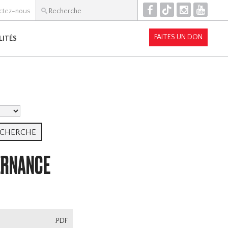
F
T
I
Y
ctez-nous
FAITES UN DON
LITÉS
ERNANCE
.PDF