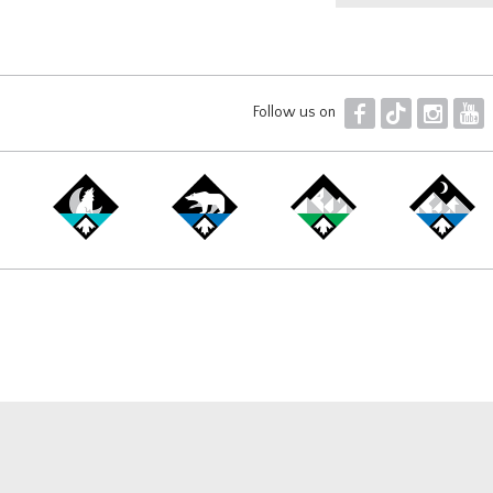
F
T
I
Y
Follow us on