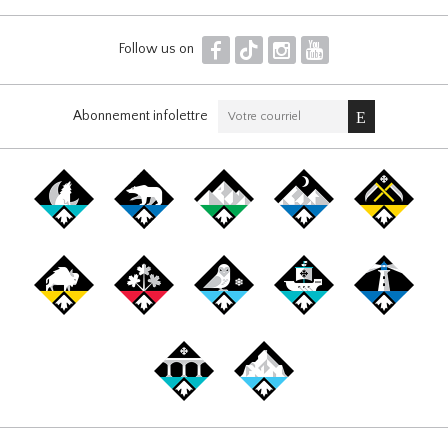
F
T
I
Y
Follow us on
Abonnement infolettre