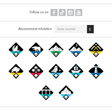
F
T
I
Y
Follow us on
Abonnement infolettre