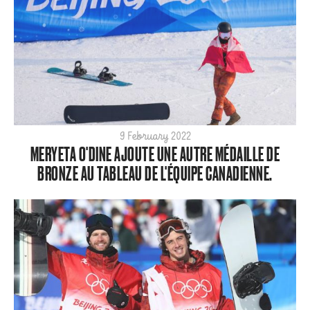
Alpine
Big Air
Flat Planet
Halfpipe
Home
Olympics
Para
9 February 2022
MERYETA O'DINE AJOUTE UNE AUTRE MÉDAILLE DE
SBX
BRONZE AU TABLEAU DE L'ÉQUIPE CANADIENNE.
ShredTheNorth
Slopestyle
Snow
Style
Tech
World Cup