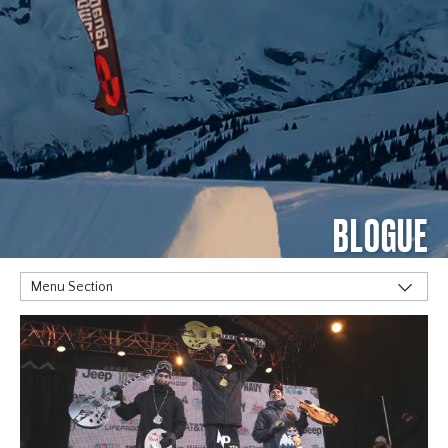
BLOGUE
Menu Section
MOTS CLÉS
Alpine
Big Air
Flat Planet
Halfpipe