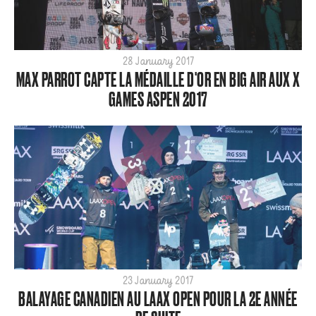
Home
Olympics
Para
28 January 2017
MAX PARROT CAPTE LA MÉDAILLE D'OR EN BIG AIR AUX X
SBX
GAMES ASPEN 2017
ShredTheNorth
Slopestyle
Snow
Style
Tech
World Cup
ARCHIVE
2026
2025
23 January 2017
BALAYAGE CANADIEN AU LAAX OPEN POUR LA 2E ANNÉE
2024