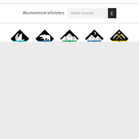
Abonnement infolettre
Canada Snowboard
1177 West Broadway, Suite 265, Vancouver BC, V6H 1G3
Tél / Fax:
778-653-0060
Email:
info@canadasnowboard.ca