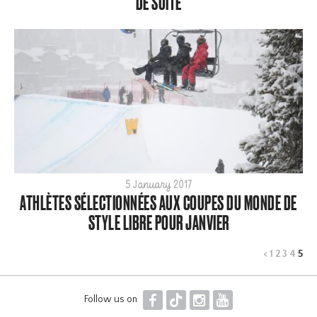
DE SUITE
2023
2022
2021
2020
2019
2018
2017
2016
2015
5 January 2017
ATHLÈTES SÉLECTIONNÉES AUX COUPES DU MONDE DE
STYLE LIBRE POUR JANVIER
<
1
2
3
4
5
F
T
I
Y
Follow us on