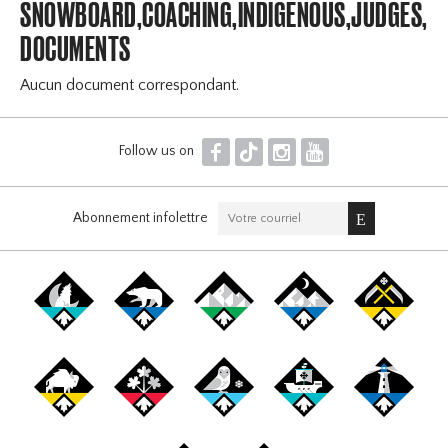
SNOWBOARD,COACHING,INDIGENOUS,JUDGES,OF
DOCUMENTS
Aucun document correspondant.
F
T
I
Y
Follow us on
Abonnement infolettre