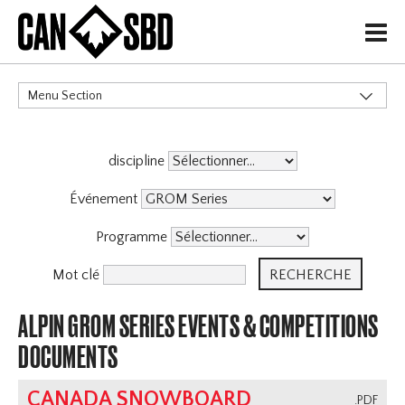
H
Menu Section
CATÉGORIES
discipline
Événements & Compétitions
X
Événement
Programme
Mot clé
ALPIN GROM SERIES EVENTS & COMPETITIONS
DOCUMENTS
CANADA SNOWBOARD
.PDF