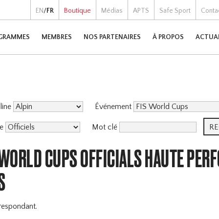
EN
/
FR
Boutique
Médias
APTS
Safe Sport
Conta
GRAMMES
MEMBRES
NOS PARTENAIRES
À PROPOS
ACTUA
pline
Événement
me
Mot clé
S WORLD CUPS OFFICIALS HAUTE PE
S
respondant.