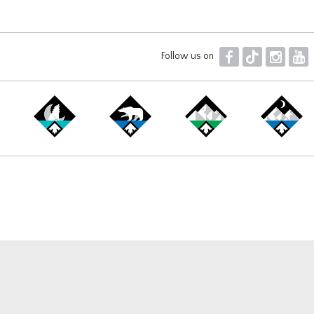
F
T
I
Y
Follow us on