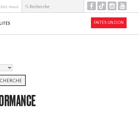
F
T
I
Y
ctez-nous
FAITES UN DON
LITÉS
RFORMANCE