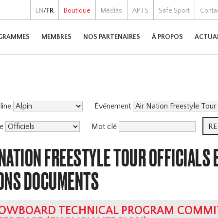
EN
/
FR
Boutique
Médias
APTS
Safe Sport
Conta
GRAMMES
MEMBRES
NOS PARTENAIRES
À PROPOS
ACTUA
pline
Événement
me
Mot clé
 NATION FREESTYLE TOUR OFFICIALS
ONS DOCUMENTS
OWBOARD TECHNICAL PROGRAM COMMIT