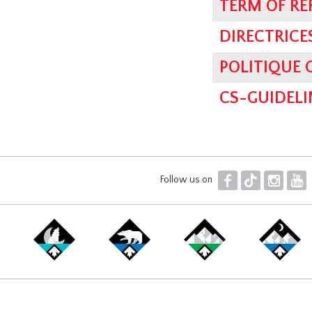
TERM OF RE
DIRECTRICE
POLITIQUE
CS-GUIDELI
F
T
I
Y
Follow us on