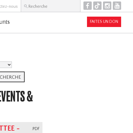
F
T
I
Y
ctez-nous
FAITES UN DON
LITÉS
 EVENTS &
TEE -
.PDF