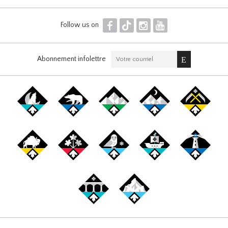
F
T
I
Y
Follow us on
Abonnement infolettre