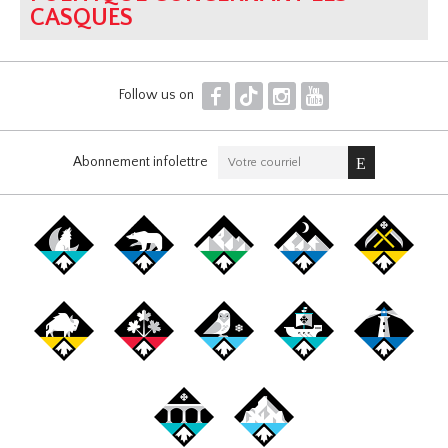
CASQUES
F
T
I
Y
Follow us on
Abonnement infolettre