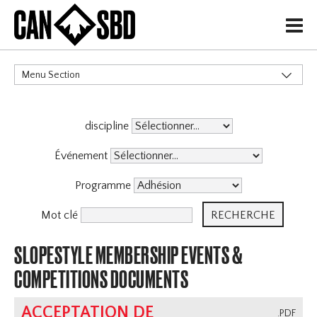
H
Menu Section
CATÉGORIES
discipline
Politiques de Gouvernance
Services aux Membres
Événement
Événements & Compétitions
X
Programme
Mot clé
SLOPESTYLE MEMBERSHIP EVENTS &
COMPETITIONS DOCUMENTS
ACCEPTATION DE
.PDF