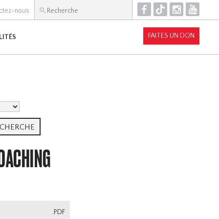
F
T
I
Y
ctez-nous
FAITES UN DON
LITÉS
COACHING
.PDF