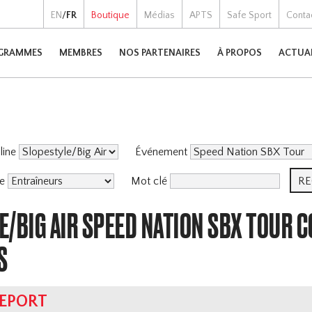
EN
/
FR
Boutique
Médias
APTS
Safe Sport
Conta
GRAMMES
MEMBRES
NOS PARTENAIRES
À PROPOS
ACTUA
pline
Événement
me
Mot clé
/BIG AIR SPEED NATION SBX TOUR 
S
REPORT