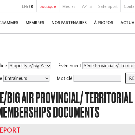
EN
/
FR
Boutique
Médias
APTS
Safe Sport
Conta
GRAMMES
MEMBRES
NOS PARTENAIRES
À PROPOS
ACTUA
pline
Événement
me
Mot clé
/BIG AIR PROVINCIAL/ TERRITORIAL
MEMBERSHIPS DOCUMENTS
REPORT