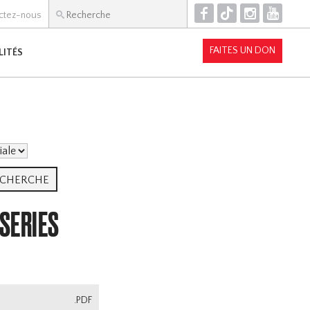
F
T
I
Y
ctez-nous
FAITES UN DON
LITÉS
 SERIES
.PDF