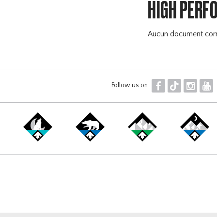
HIGH PERF
Aucun document cor
F
T
I
Y
Follow us on