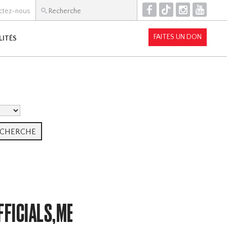
F
T
I
Y
ctez-nous
FAITES UN DON
LITÉS
FFICIALS,MEMBERSHIP