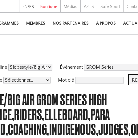
EN
/
FR
Boutique
Médias
APTS
Safe Sport
Conta
GRAMMES
MEMBRES
NOS PARTENAIRES
À PROPOS
ACTUA
pline
Événement
me
Mot clé
/BIG AIR GROM SERIES HIGH
CE,RIDERS,ELLEBOARD,PARA
,COACHING,INDIGENOUS,JUDGES,O