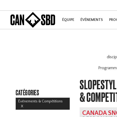
ÉQUIPE
ÉVÉNEMENTS
PRO
disci
Program
SLOPESTYLE
CATÉGORIES
& COMPETI
Événements & Compétitions
X
CANADA SN