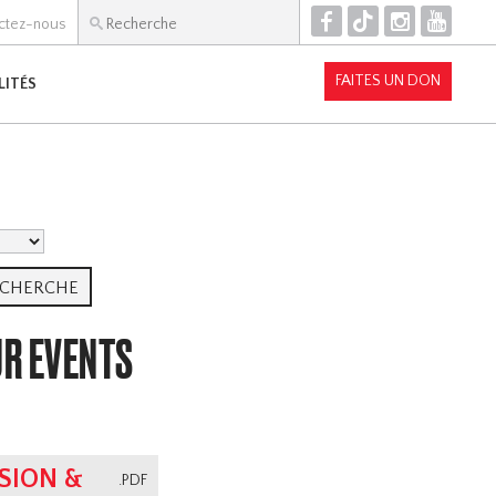
F
T
I
Y
ctez-nous
FAITES UN DON
LITÉS
UR EVENTS
SION &
.PDF