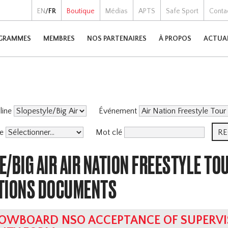
EN
/
FR
Boutique
Médias
APTS
Safe Sport
Conta
GRAMMES
MEMBRES
NOS PARTENAIRES
À PROPOS
ACTUA
pline
Événement
me
Mot clé
/BIG AIR AIR NATION FREESTYLE TO
TIONS DOCUMENTS
OWBOARD NSO ACCEPTANCE OF SUPERVI