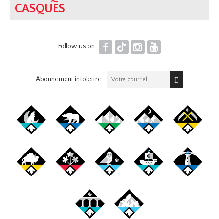
CASQUES
F
T
I
Y
Follow us on
Abonnement infolettre