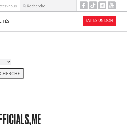
F
T
I
Y
ctez-nous
FAITES UN DON
LITÉS
FFICIALS,MEMBERSHIP