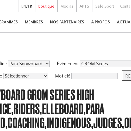
EN
/
FR
Boutique
Médias
APTS
Safe Sport
Conta
GRAMMES
MEMBRES
NOS PARTENAIRES
À PROPOS
ACTUA
pline
Événement
me
Mot clé
BOARD GROM SERIES HIGH
CE,RIDERS,ELLEBOARD,PARA
,COACHING,INDIGENOUS,JUDGES,O