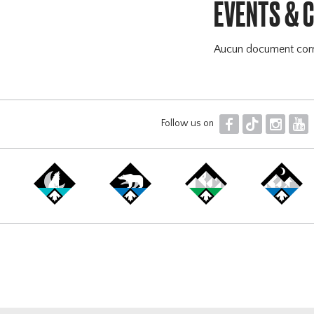
EVENTS & 
Aucun document cor
F
T
I
Y
Follow us on