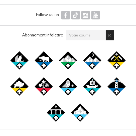
F
T
I
Y
Follow us on
Abonnement infolettre