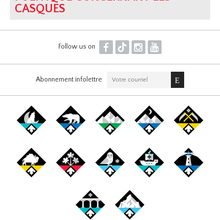
CASQUES
F
T
I
Y
Follow us on
Abonnement infolettre