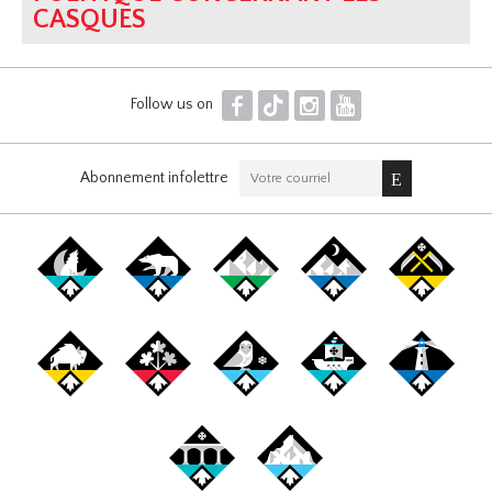
CASQUES
F
T
I
Y
Follow us on
Abonnement infolettre