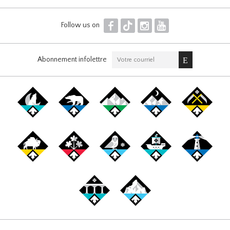
F
T
I
Y
Follow us on
Abonnement infolettre