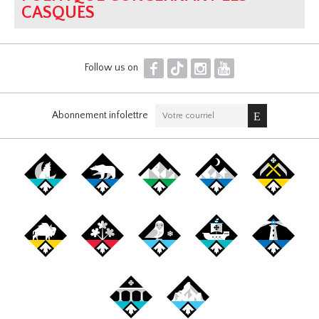
CASQUES
F
T
I
Y
Follow us on
Abonnement infolettre