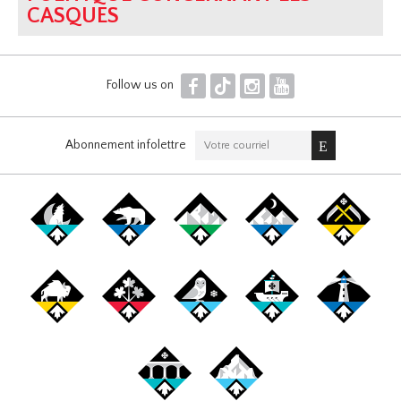
CASQUES
F
T
I
Y
Follow us on
Abonnement infolettre