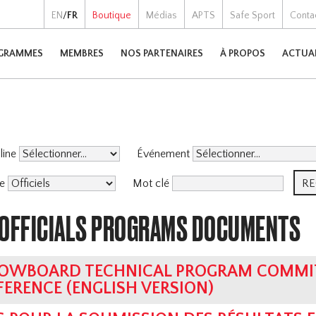
EN
/
FR
Boutique
Médias
APTS
Safe Sport
Conta
GRAMMES
MEMBRES
NOS PARTENAIRES
À PROPOS
ACTUA
pline
Événement
me
Mot clé
 OFFICIALS PROGRAMS DOCUMENTS
OWBOARD TECHNICAL PROGRAM COMMIT
FERENCE (ENGLISH VERSION)