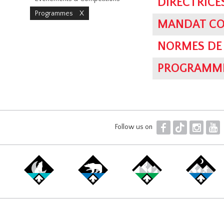
DIRECTRICE
Programmes
X
MANDAT CO
NORMES DE 
PROGRAMME 
F
T
I
Y
Follow us on