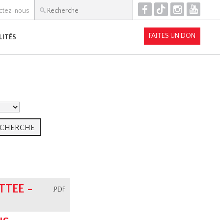
F
T
I
Y
ctez-nous
FAITES UN DON
LITÉS
TEE -
.PDF