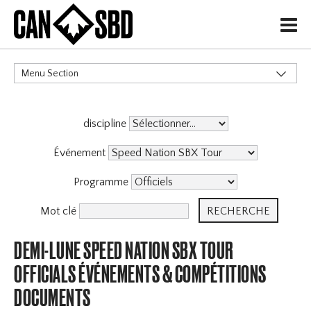
H
Menu Section
CATÉGORIES
discipline
Événements & Compétitions
Événement
Programme
Mot clé
DEMI-LUNE SPEED NATION SBX TOUR
OFFICIALS ÉVÉNEMENTS & COMPÉTITIONS
DOCUMENTS