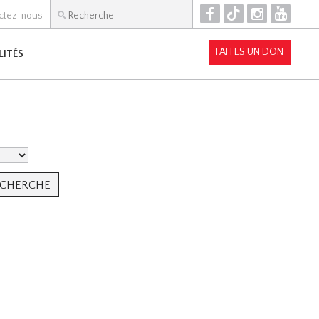
F
T
I
Y
ctez-nous
FAITES UN DON
LITÉS