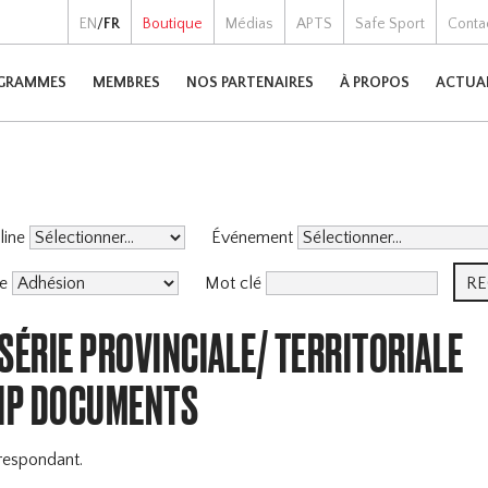
EN
/
FR
Boutique
Médias
APTS
Safe Sport
Conta
GRAMMES
MEMBRES
NOS PARTENAIRES
À PROPOS
ACTUA
pline
Événement
me
Mot clé
SÉRIE PROVINCIALE/ TERRITORIALE
IP DOCUMENTS
respondant.