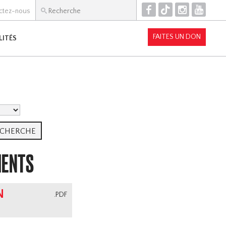
F
T
I
Y
ctez-nous
FAITES UN DON
LITÉS
MENTS
N
.PDF