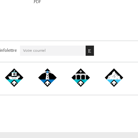
.PDF
nfolettre