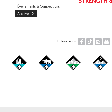
STRENGTH 
Événements & Compétitions
Archive
X
F
T
I
Y
Follow us on