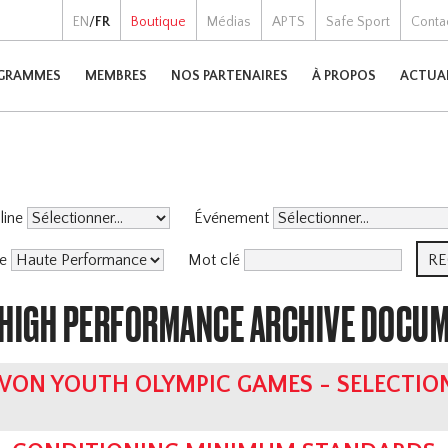
EN
/
FR
Boutique
Médias
APTS
Safe Sport
Conta
GRAMMES
MEMBRES
NOS PARTENAIRES
À PROPOS
ACTUA
pline
Événement
me
Mot clé
 HIGH PERFORMANCE ARCHIVE DOCU
WON YOUTH OLYMPIC GAMES - SELECTIO