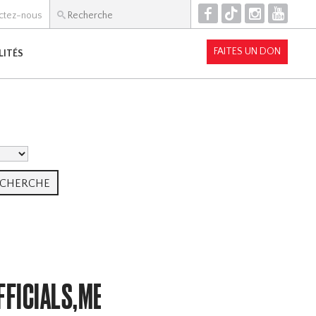
F
T
I
Y
ctez-nous
FAITES UN DON
LITÉS
FFICIALS,MEMBERSHIP