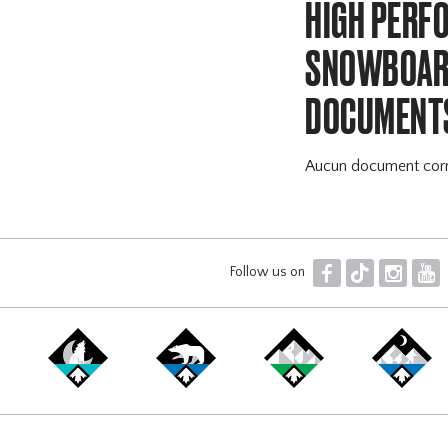
HIGH PERF
SNOWBOARD
DOCUMENT
Aucun document cor
F
T
I
Y
Follow us on