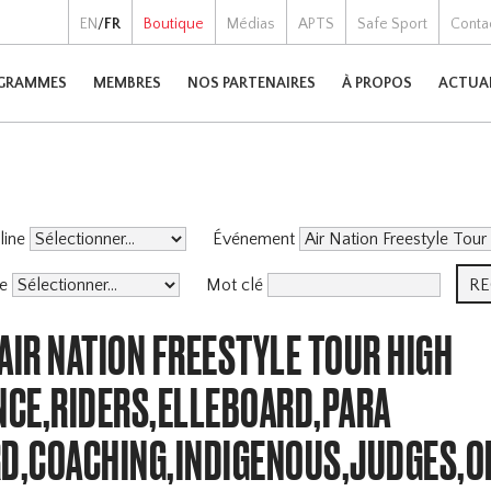
EN
/
FR
Boutique
Médias
APTS
Safe Sport
Conta
GRAMMES
MEMBRES
NOS PARTENAIRES
À PROPOS
ACTUA
pline
Événement
me
Mot clé
AIR NATION FREESTYLE TOUR HIGH
CE,RIDERS,ELLEBOARD,PARA
,COACHING,INDIGENOUS,JUDGES,O