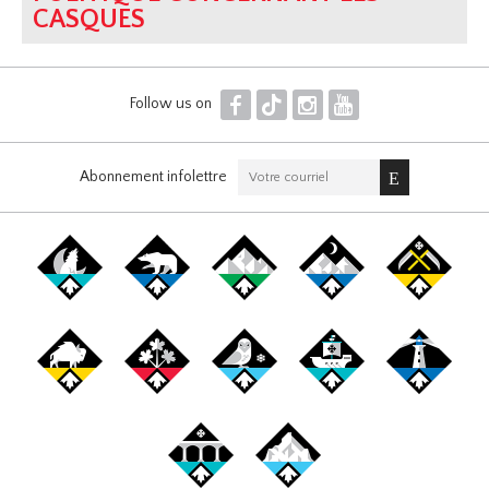
CASQUES
F
T
I
Y
Follow us on
Abonnement infolettre