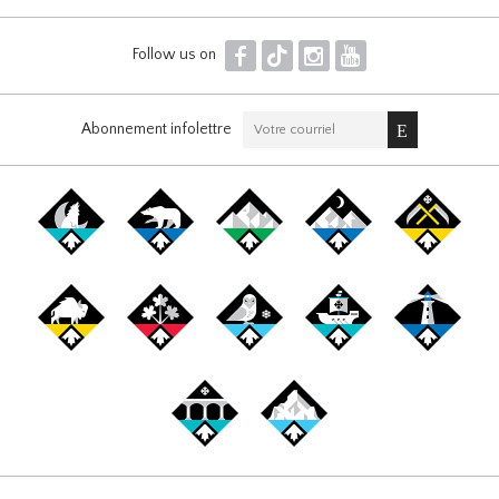
F
T
I
Y
Follow us on
Abonnement infolettre