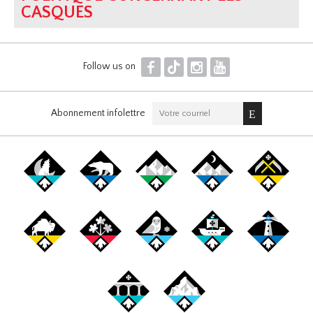
CASQUES
F
T
I
Y
Follow us on
Abonnement infolettre