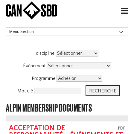
H
Menu Section
CATÉGORIES
discipline
Politiques de Gouvernance
Services aux Membres
Événement
Événements & Compétitions
Programme
Mot clé
ALPIN MEMBERSHIP DOCUMENTS
ACCEPTATION DE
.PDF