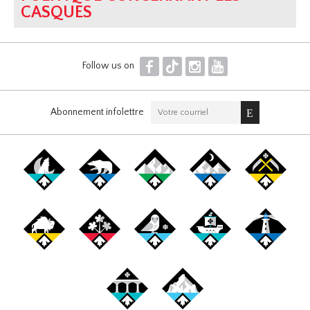
CASQUES
F
T
I
Y
Follow us on
Abonnement infolettre