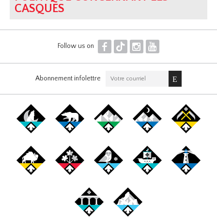
CASQUES
F
T
I
Y
Follow us on
Abonnement infolettre