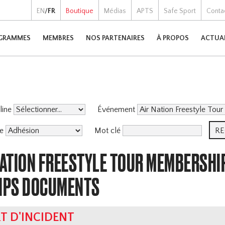
EN
/
FR
Boutique
Médias
APTS
Safe Sport
Conta
GRAMMES
MEMBRES
NOS PARTENAIRES
À PROPOS
ACTUA
pline
Événement
me
Mot clé
NATION FREESTYLE TOUR MEMBERSHI
IPS DOCUMENTS
T D'INCIDENT