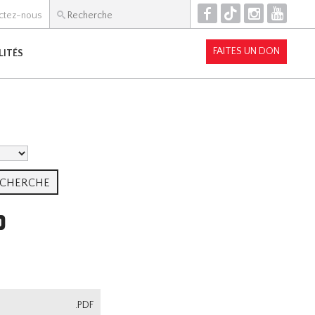
F
T
I
Y
ctez-nous
FAITES UN DON
LITÉS
P
.PDF