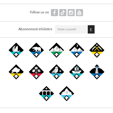
F
T
I
Y
Follow us on
Abonnement infolettre