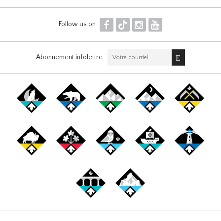
F
T
I
Y
Follow us on
Abonnement infolettre