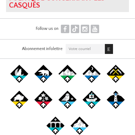
CASQUES
F
T
I
Y
Follow us on
Abonnement infolettre