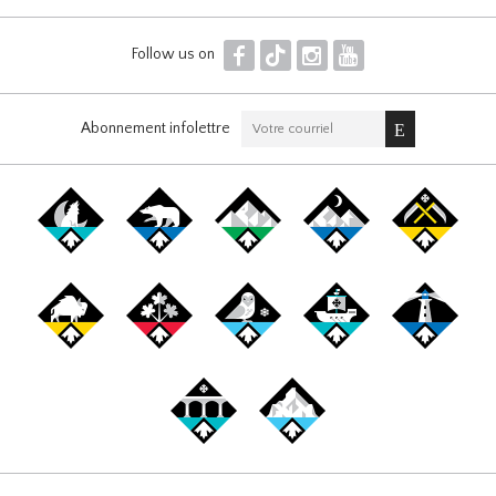
F
T
I
Y
Follow us on
Abonnement infolettre