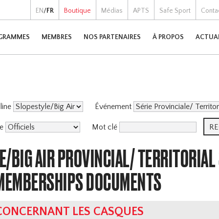
EN
/
FR
Boutique
Médias
APTS
Safe Sport
Conta
GRAMMES
MEMBRES
NOS PARTENAIRES
À PROPOS
ACTUA
pline
Événement
me
Mot clé
/BIG AIR PROVINCIAL/ TERRITORIAL
 MEMBERSHIPS DOCUMENTS
 CONCERNANT LES CASQUES