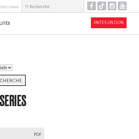
F
T
I
Y
ctez-nous
FAITES UN DON
LITÉS
 SERIES
.PDF