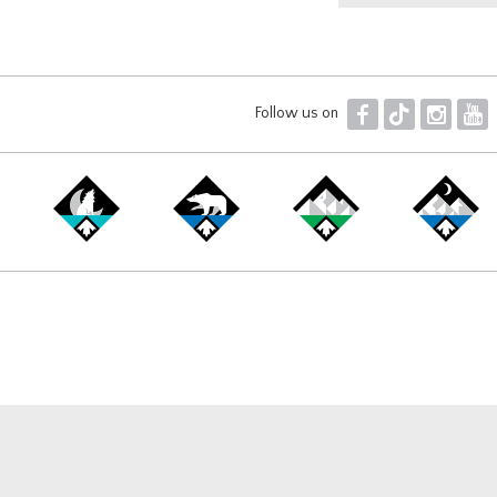
F
T
I
Y
Follow us on