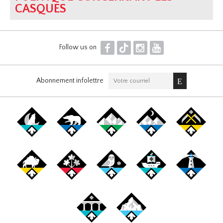
CASQUES
F
T
I
Y
Follow us on
Abonnement infolettre