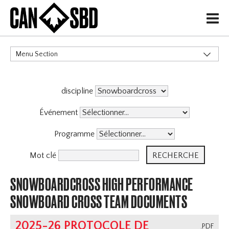
H
Menu Section
CATÉGORIES
discipline
Politiques de Gouvernance
Services aux Membres
Événement
Haute Performance
Programme
Événements & Compétitions
Programmes
Mot clé
Programme D'Entraîneurs
SNOWBOARDCROSS HIGH PERFORMANCE
Archive
SNOWBOARD CROSS TEAM DOCUMENTS
2025-26 PROTOCOLE DE
.PDF