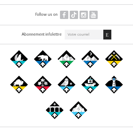
F
T
I
Y
Follow us on
Abonnement infolettre