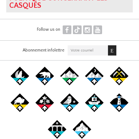
CASQUES
F
T
I
Y
Follow us on
Abonnement infolettre