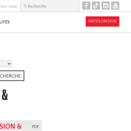
F
T
I
Y
ctez-nous
FAITES UN DON
LITÉS
 &
SION &
.PDF