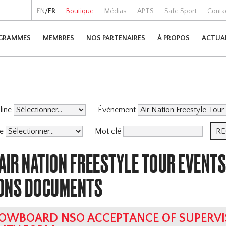
EN
/
FR
Boutique
Médias
APTS
Safe Sport
Conta
GRAMMES
MEMBRES
NOS PARTENAIRES
À PROPOS
ACTUA
pline
Événement
me
Mot clé
AIR NATION FREESTYLE TOUR EVENTS
ONS DOCUMENTS
OWBOARD NSO ACCEPTANCE OF SUPERVI