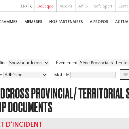
EN
/
FR
Boutique
Médias
APTS
Safe Sport
Conta
GRAMMES
MEMBRES
NOS PARTENAIRES
À PROPOS
ACTUA
pline
Événement
me
Mot clé
CROSS PROVINCIAL/ TERRITORIAL 
IP DOCUMENTS
T D'INCIDENT