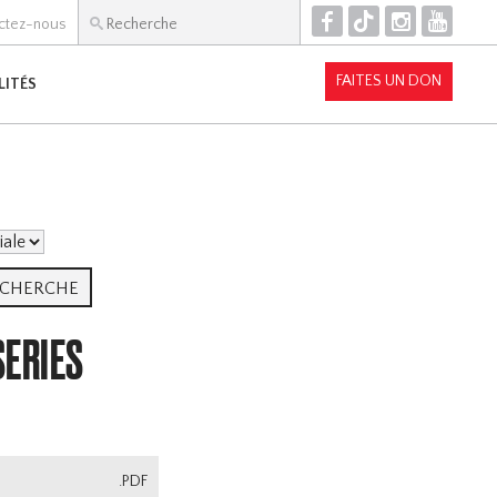
F
T
I
Y
ctez-nous
FAITES UN DON
LITÉS
SERIES
.PDF